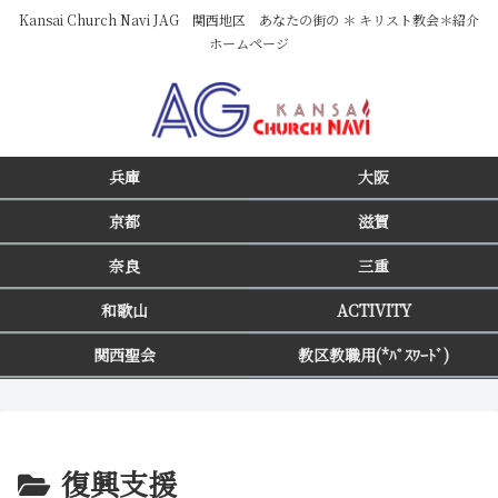
Kansai Church Navi JAG 関西地区 あなたの街の ＊ キリスト教会＊紹介
ホームページ
兵庫
大阪
京都
滋賀
奈良
三重
和歌山
ACTIVITY
関西聖会
教区教職用(*ﾊﾟｽﾜｰﾄﾞ)
復興支援