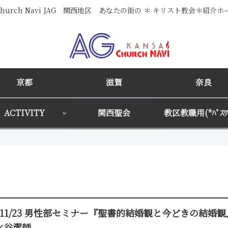
i Church Navi JAG 関西地区 あなたの街の ＊ キリスト教会＊紹介
京都
滋賀
奈良
ACTIVITY
関西聖会
教区教職用(*ﾊﾟｽﾜｰ
4/11/23 男性部セミナー『聖書的結婚観と今どきの結婚
水谷潔師