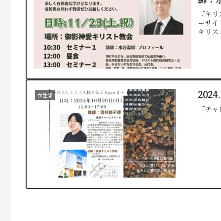
『キリ
ーサイ
キリス
2024
女性部
『チャ