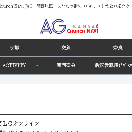
i Church Navi JAG 関西地区 あなたの街の ＊ キリスト教会＊紹介
京都
滋賀
奈良
ACTIVITY
関西聖会
教区教職用(*ﾊﾟｽﾜｰ
ＹＬＣオンライン
開始日時：2021年６月２０日（日）15：00