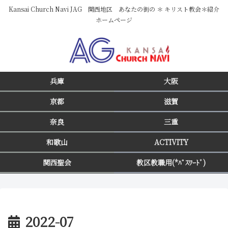
Kansai Church Navi JAG 関西地区 あなたの街の ＊ キリスト教会＊紹介
ホームページ
兵庫
大阪
京都
滋賀
奈良
三重
和歌山
ACTIVITY
関西聖会
教区教職用(*ﾊﾟｽﾜｰﾄﾞ)
2022-07