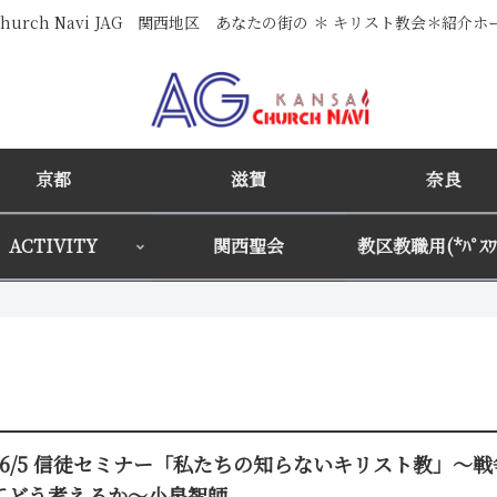
i Church Navi JAG 関西地区 あなたの街の ＊ キリスト教会＊紹介
京都
滋賀
奈良
ACTIVITY
関西聖会
教区教職用(*ﾊﾟｽﾜｰ
3/6/5 信徒セミナー「私たちの知らないキリスト教」～
てどう考えるか～小泉智師