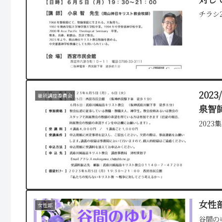
チラシ
202
継続講座委員会
泉智
202
女性部
女性部
谷間の