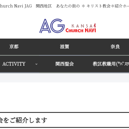
i Church Navi JAG 関西地区 あなたの街の ＊ キリスト教会＊紹介
京都
滋賀
奈良
ACTIVITY
関西聖会
教区教職用(*ﾊﾟｽﾜｰ
会をご紹介します