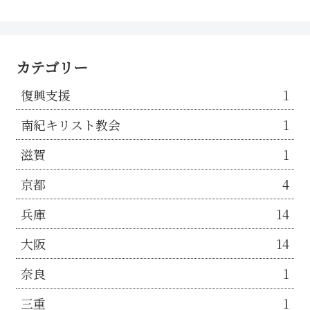
カテゴリー
復興支援
1
南紀キリスト教会
1
滋賀
1
京都
4
兵庫
14
大阪
14
奈良
1
三重
1